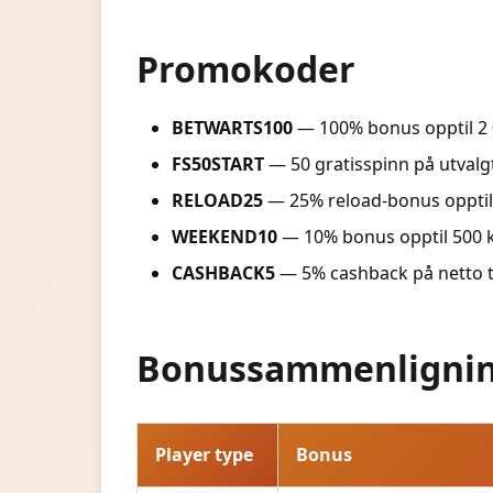
Promokoder
BETWARTS100
— 100% bonus opptil 2 
FS50START
— 50 gratisspinn på utvalg
RELOAD25
— 25% reload-bonus opptil 
WEEKEND10
— 10% bonus opptil 500 k
CASHBACK5
— 5% cashback på netto ta
Bonussammenligning
Player type
Bonus