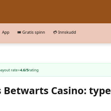
 App
🎟️ Gratis spinn
💳 Innskudd
payout rate
⭐
4.6/5
rating
Betwarts Casino: type