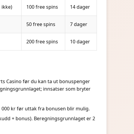
 ikke)
100 free spins
14 dager
50 free spins
7 dager
200 free spins
10 dager
ts Casino før du kan ta ut bonuspenger
regningsgrunnlaget; innsatser som bryter
00 kr før uttak fra bonusen blir mulig.
skudd + bonus). Beregningsgrunnlaget er 2