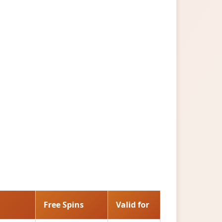
Free Spins
Valid for