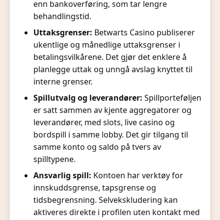
enn bankoverføring, som tar lengre
behandlingstid.
Uttaksgrenser:
Betwarts Casino publiserer
ukentlige og månedlige uttaksgrenser i
betalingsvilkårene. Det gjør det enklere å
planlegge uttak og unngå avslag knyttet til
interne grenser.
Spillutvalg og leverandører:
Spillporteføljen
er satt sammen av kjente aggregatorer og
leverandører, med slots, live casino og
bordspill i samme lobby. Det gir tilgang til
samme konto og saldo på tvers av
spilltypene.
Ansvarlig spill:
Kontoen har verktøy for
innskuddsgrense, tapsgrense og
tidsbegrensning. Selvekskludering kan
aktiveres direkte i profilen uten kontakt med