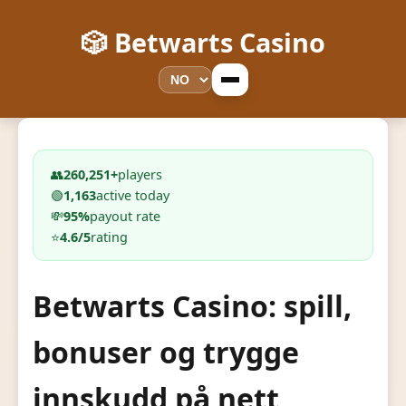
🎲 Betwarts Casino
👥
260,251+
players
🟢
1,163
active today
💸
95%
payout rate
⭐
4.6/5
rating
Betwarts Casino: spill,
bonuser og trygge
innskudd på nett