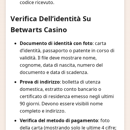
codice ricevuto.
Verifica Dell’identità Su
Betwarts Casino
Documento di identità con foto
: carta
d’identità, passaporto o patente in corso di
validità. Il file deve mostrare nome,
cognome, data di nascita, numero del
documento e data di scadenza.
Prova di indirizzo
: bolletta di utenza
domestica, estratto conto bancario o
certificato di residenza emesso negli ultimi
90 giorni. Devono essere visibili nome
completo e indirizzo.
Verifica del metodo di pagamento
: foto
della carta (mostrando solo le ultime 4 cifre;