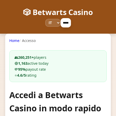
🎲 Betwarts Casino
Home
Accesso
👥
260,251+
players
🟢
1,163
active today
💸
95%
payout rate
⭐
4.6/5
rating
Accedi a Betwarts
Casino in modo rapido