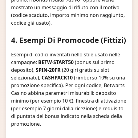
mostrato un messaggio di rifiuto con il motivo
(codice scaduto, importo minimo non raggiunto,
codice già usato).
4. Esempi Di Promocode (Fittizi)
Esempi di codici inventati nello stile usato nelle
campagne:
BETW-START50
(bonus sul primo
deposito),
SPIN-20FR
(20 giri gratis su slot
selezionate),
CASHPACK10
(rimborso 10% su una
promozione specifica). Per ogni codice, Betwarts
Casino abbina parametri misurabili: deposito
minimo (per esempio 10 €), finestra di attivazione
(per esempio 7 giorni dalla ricezione) e requisito
di puntata del bonus indicato nella scheda della
promozione.