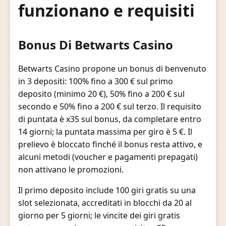
funzionano e requisiti
Bonus Di Betwarts Casino
Betwarts Casino propone un bonus di benvenuto
in 3 depositi: 100% fino a 300 € sul primo
deposito (minimo 20 €), 50% fino a 200 € sul
secondo e 50% fino a 200 € sul terzo. Il requisito
di puntata è x35 sul bonus, da completare entro
14 giorni; la puntata massima per giro è 5 €. Il
prelievo è bloccato finché il bonus resta attivo, e
alcuni metodi (voucher e pagamenti prepagati)
non attivano le promozioni.
Il primo deposito include 100 giri gratis su una
slot selezionata, accreditati in blocchi da 20 al
giorno per 5 giorni; le vincite dei giri gratis