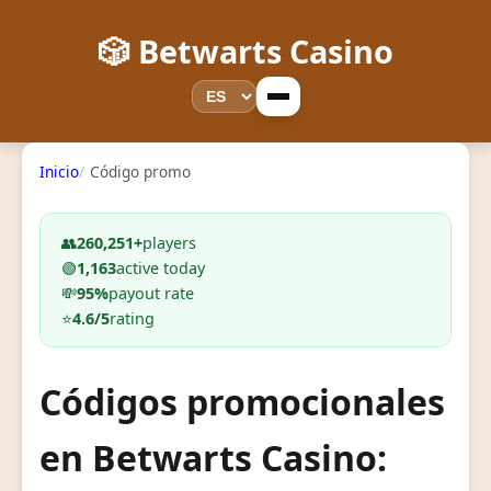
🎲 Betwarts Casino
Inicio
Código promo
👥
260,251+
players
🟢
1,163
active today
💸
95%
payout rate
⭐
4.6/5
rating
Códigos promocionales
en Betwarts Casino: