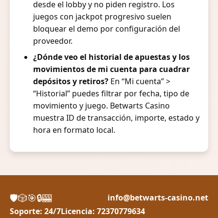
desde el lobby y no piden registro. Los
juegos con jackpot progresivo suelen
bloquear el demo por configuración del
proveedor.
¿Dónde veo el historial de apuestas y los
movimientos de mi cuenta para cuadrar
depósitos y retiros?
En “Mi cuenta” >
“Historial” puedes filtrar por fecha, tipo de
movimiento y juego. Betwarts Casino
muestra ID de transacción, importe, estado y
hora en formato local.
🛡️
🎲
🎯
🔒
🎰
info@betwarts-casino.net
Soporte: 24/7
Licencia: 72370779634