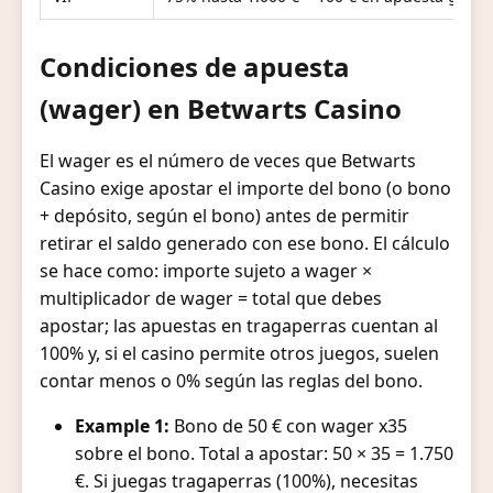
Condiciones de apuesta
(wager) en Betwarts Casino
El wager es el número de veces que Betwarts
Casino exige apostar el importe del bono (o bono
+ depósito, según el bono) antes de permitir
retirar el saldo generado con ese bono. El cálculo
se hace como: importe sujeto a wager ×
multiplicador de wager = total que debes
apostar; las apuestas en tragaperras cuentan al
100% y, si el casino permite otros juegos, suelen
contar menos o 0% según las reglas del bono.
Example 1:
Bono de 50 € con wager x35
sobre el bono. Total a apostar: 50 × 35 = 1.750
€. Si juegas tragaperras (100%), necesitas