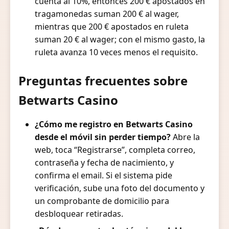
cuenta al 10%, entonces 200 € apostados en
tragamonedas suman 200 € al wager,
mientras que 200 € apostados en ruleta
suman 20 € al wager; con el mismo gasto, la
ruleta avanza 10 veces menos el requisito.
Preguntas frecuentes sobre
Betwarts Casino
¿Cómo me registro en Betwarts Casino
desde el móvil sin perder tiempo?
Abre la
web, toca “Registrarse”, completa correo,
contraseña y fecha de nacimiento, y
confirma el email. Si el sistema pide
verificación, sube una foto del documento y
un comprobante de domicilio para
desbloquear retiradas.