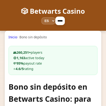
🎲 Betwarts Casino
Inicio
Bono sin depósito
👥
260,251+
players
🟢
1,163
active today
💸
95%
payout rate
⭐
4.6/5
rating
Bono sin depósito en
Betwarts Casino: para