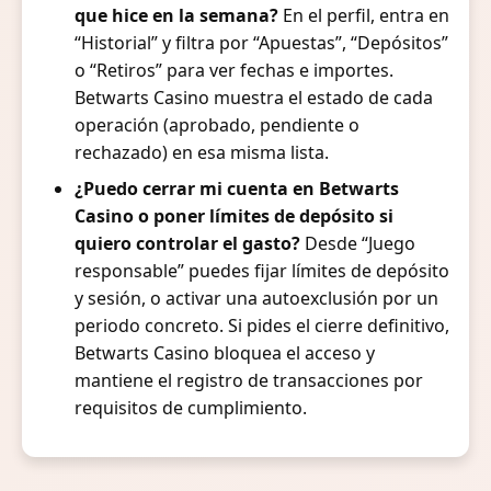
que hice en la semana?
En el perfil, entra en
“Historial” y filtra por “Apuestas”, “Depósitos”
o “Retiros” para ver fechas e importes.
Betwarts Casino muestra el estado de cada
operación (aprobado, pendiente o
rechazado) en esa misma lista.
¿Puedo cerrar mi cuenta en Betwarts
Casino o poner límites de depósito si
quiero controlar el gasto?
Desde “Juego
responsable” puedes fijar límites de depósito
y sesión, o activar una autoexclusión por un
periodo concreto. Si pides el cierre definitivo,
Betwarts Casino bloquea el acceso y
mantiene el registro de transacciones por
requisitos de cumplimiento.