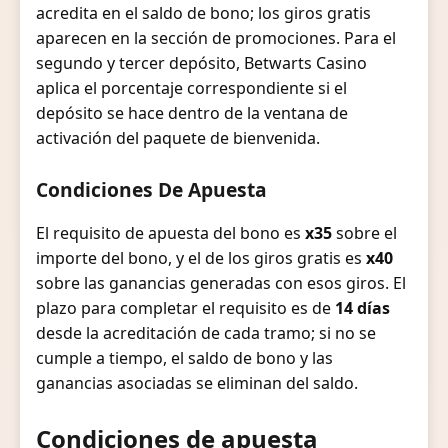
acredita en el saldo de bono; los giros gratis
aparecen en la sección de promociones. Para el
segundo y tercer depósito, Betwarts Casino
aplica el porcentaje correspondiente si el
depósito se hace dentro de la ventana de
activación del paquete de bienvenida.
Condiciones De Apuesta
El requisito de apuesta del bono es
x35
sobre el
importe del bono, y el de los giros gratis es
x40
sobre las ganancias generadas con esos giros. El
plazo para completar el requisito es de
14 días
desde la acreditación de cada tramo; si no se
cumple a tiempo, el saldo de bono y las
ganancias asociadas se eliminan del saldo.
Condiciones de apuesta