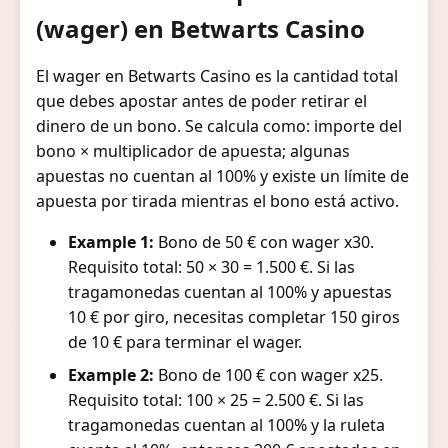
(wager) en Betwarts Casino
El wager en Betwarts Casino es la cantidad total
que debes apostar antes de poder retirar el
dinero de un bono. Se calcula como: importe del
bono × multiplicador de apuesta; algunas
apuestas no cuentan al 100% y existe un límite de
apuesta por tirada mientras el bono está activo.
Example 1:
Bono de 50 € con wager x30.
Requisito total: 50 × 30 = 1.500 €. Si las
tragamonedas cuentan al 100% y apuestas
10 € por giro, necesitas completar 150 giros
de 10 € para terminar el wager.
Example 2:
Bono de 100 € con wager x25.
Requisito total: 100 × 25 = 2.500 €. Si las
tragamonedas cuentan al 100% y la ruleta