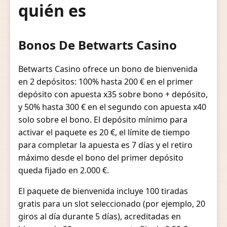
quién es
Bonos De Betwarts Casino
Betwarts Casino ofrece un bono de bienvenida
en 2 depósitos: 100% hasta 200 € en el primer
depósito con apuesta x35 sobre bono + depósito,
y 50% hasta 300 € en el segundo con apuesta x40
solo sobre el bono. El depósito mínimo para
activar el paquete es 20 €, el límite de tiempo
para completar la apuesta es 7 días y el retiro
máximo desde el bono del primer depósito
queda fijado en 2.000 €.
El paquete de bienvenida incluye 100 tiradas
gratis para un slot seleccionado (por ejemplo, 20
giros al día durante 5 días), acreditadas en