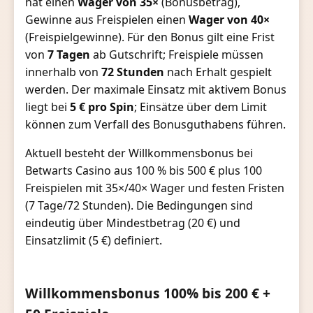
hat einen
Wager von 35×
(Bonusbetrag),
Gewinne aus Freispielen einen
Wager von 40×
(Freispielgewinne). Für den Bonus gilt eine Frist
von
7 Tagen
ab Gutschrift; Freispiele müssen
innerhalb von
72 Stunden
nach Erhalt gespielt
werden. Der maximale Einsatz mit aktivem Bonus
liegt bei
5 € pro Spin
; Einsätze über dem Limit
können zum Verfall des Bonusguthabens führen.
Aktuell besteht der Willkommensbonus bei
Betwarts Casino aus 100 % bis 500 € plus 100
Freispielen mit 35×/40× Wager und festen Fristen
(7 Tage/72 Stunden). Die Bedingungen sind
eindeutig über Mindestbetrag (20 €) und
Einsatzlimit (5 €) definiert.
Willkommensbonus 100% bis 200 € +