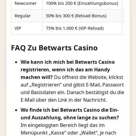
Newcomer
100% bis 200 € (Einzahlungsbonus)
35x 
Regular
50% bis 300 € (Reload-Bonus)
40x 
VIP
75% bis 1.000 € (VIP-Reload)
30x 
FAQ Zu Betwarts Casino
Wie kann ich mich bei Betwarts Casino
registrieren, wenn ich das am Handy
machen will?
Du öffnest die Website, klickst
auf „Registrieren“ und gibst E-Mail, Passwort
und Basisdaten ein. Danach bestätigst du die
E-Mail über den Link in der Nachricht.
Wo finde ich bei Betwarts Casino die Ein-
und Auszahlung, ohne lange zu suchen?
Im eingeloggten Bereich liegt das im
Menüpunkt „Kasse“ oder „Wallet“, je nach