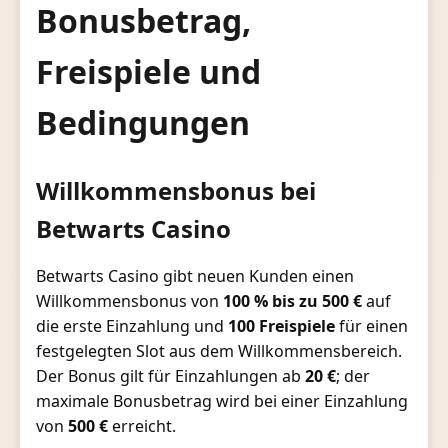
Bonusbetrag,
Freispiele und
Bedingungen
Willkommensbonus bei
Betwarts Casino
Betwarts Casino gibt neuen Kunden einen
Willkommensbonus von
100 % bis zu 500 €
auf
die erste Einzahlung und
100 Freispiele
für einen
festgelegten Slot aus dem Willkommensbereich.
Der Bonus gilt für Einzahlungen ab
20 €
; der
maximale Bonusbetrag wird bei einer Einzahlung
von
500 €
erreicht.