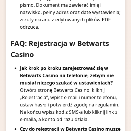
pismo. Dokument ma zawierać imię i
nazwisko, pełny adres oraz datę wystawienia;
zrzuty ekranu z edytowanych plików PDF
odrzuca.
FAQ: Rejestracja w Betwarts
Casino
Jak krok po kroku zarejestrować się w
Betwarts Casino na telefonie, żebym nie
musiał niczego szukać w ustawieniach?
Otwórz stronę Betwarts Casino, kliknij
„Rejestracja”, wpisz e-mail i numer telefonu,
ustaw hasło i potwierdź zgodę na regulamin.
Na końcu wpisz kod z SMS-a lub kliknij link z
e-maila, a konto od razu działa.
Czy do rejestracji w Betwarts Casino muszę