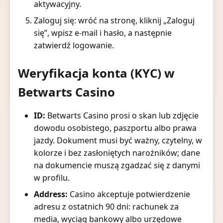
aktywacyjny.
Zaloguj się: wróć na stronę, kliknij „Zaloguj
się”, wpisz e-mail i hasło, a następnie
zatwierdź logowanie.
Weryfikacja konta (KYC) w
Betwarts Casino
ID:
Betwarts Casino prosi o skan lub zdjęcie
dowodu osobistego, paszportu albo prawa
jazdy. Dokument musi być ważny, czytelny, w
kolorze i bez zasłoniętych narożników; dane
na dokumencie muszą zgadzać się z danymi
w profilu.
Address:
Casino akceptuje potwierdzenie
adresu z ostatnich 90 dni: rachunek za
media, wyciąg bankowy albo urzędowe