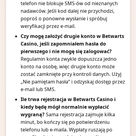
telefon nie blokuje SMS-ów od nieznanych
nadawców. Jeśli kod dalej nie przychodzi,
poproś o ponowne wysłanie i spróbuj
weryfikacji przez e-mail.
Czy mogę założyć drugie konto w Betwarts
Casino, jeśli zapomniałem hasła do
pierwszego i nie mogę się zalogować?
Regulamin konta zwykle dopuszcza jedno
konto na osobę, więc drugie konto może
zostać zamknięte przy kontroli danych. Użyj
„Nie pamiętam hasła” i odzyskaj dostęp przez
e-mail lub SMS.
Ile trwa rejestracja w Betwarts Casino i
kiedy będę mógł normalnie wypłacić
wygraną?
Sama rejestracja zajmuje kilka
minut, bo kończy się po potwierdzeniu
telefonu lub e-maila. Wypłaty ruszają po