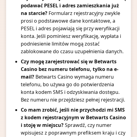
podawać PESEL i adres zamieszkania już
na starcie?
Formularz rejestracyjny zwykle
prosi o podstawowe dane kontaktowe, a
PESEL i adres pojawiają się przy weryfikacji
konta. Jeśli pominiesz weryfikację, wypłata i
podniesienie limitów mogą zostać
zablokowane do czasu uzupełnienia danych.
Czy mogę zarejestrować się w Betwarts
Casino bez numeru telefonu, tylko na e-
mail?
Betwarts Casino wymaga numeru
telefonu, bo używa go do potwierdzenia
konta kodem SMS i odzyskiwania dostępu.
Bez numeru nie przejdziesz pełnej rejestracji.
Co mam zrobić, jeśli nie przychodzi mi SMS
z kodem rejestracyjnym w Betwarts Casino
i stoję w miejscu?
Sprawdź, czy numer
wpisujesz z poprawnym prefiksem kraju i czy