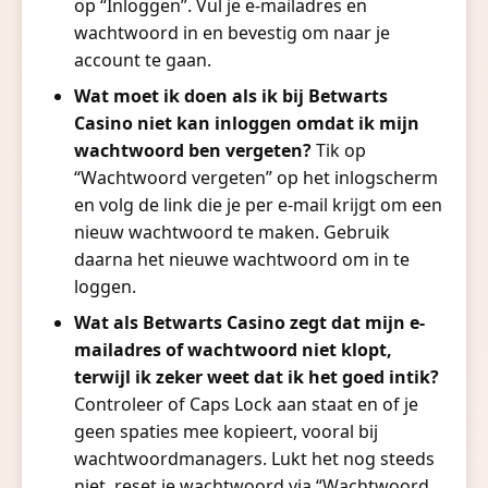
op “Inloggen”. Vul je e-mailadres en
wachtwoord in en bevestig om naar je
account te gaan.
Wat moet ik doen als ik bij Betwarts
Casino niet kan inloggen omdat ik mijn
wachtwoord ben vergeten?
Tik op
“Wachtwoord vergeten” op het inlogscherm
en volg de link die je per e-mail krijgt om een
nieuw wachtwoord te maken. Gebruik
daarna het nieuwe wachtwoord om in te
loggen.
Wat als Betwarts Casino zegt dat mijn e-
mailadres of wachtwoord niet klopt,
terwijl ik zeker weet dat ik het goed intik?
Controleer of Caps Lock aan staat en of je
geen spaties mee kopieert, vooral bij
wachtwoordmanagers. Lukt het nog steeds
niet, reset je wachtwoord via “Wachtwoord