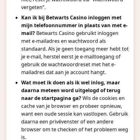
vergeten”.
Kan ik bij Betwarts Casino inloggen met
mijn telefoonnummer in plaats van met e-
mail?
Betwarts Casino gebruikt inloggen
met e-mailadres en wachtwoord als
standaard. Als je geen toegang meer hebt tot
je e-mail, herstel eerst je e-mailtoegang of
gebruik de wachtwoordreset met het e-
mailadres dat aan je account hangt.
Wat moet ik doen als ik wel inlog, maar
daarna meteen word uitgelogd of terug
naar de startpagina ga?
Wis de cookies en
cache van je browser en probeer opnieuw,
want een oude sessie kan vastlopen. Gebruik
daarna een privévenster of een andere
browser om te checken of het probleem weg
is.