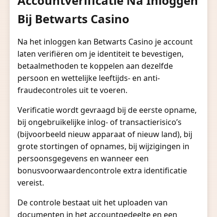
Accountverificatie Na Inloggen
Bij Betwarts Casino
Na het inloggen kan Betwarts Casino je account
laten verifiëren om je identiteit te bevestigen,
betaalmethoden te koppelen aan dezelfde
persoon en wettelijke leeftijds- en anti-
fraudecontroles uit te voeren.
Verificatie wordt gevraagd bij de eerste opname,
bij ongebruikelijke inlog- of transactierisico’s
(bijvoorbeeld nieuw apparaat of nieuw land), bij
grote stortingen of opnames, bij wijzigingen in
persoonsgegevens en wanneer een
bonusvoorwaardencontrole extra identificatie
vereist.
De controle bestaat uit het uploaden van
documenten in het accountgedeelte en een