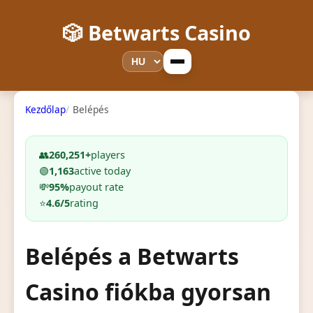
🎲 Betwarts Casino
Kezdőlap
Belépés
👥
260,251+
players
🟢
1,163
active today
💸
95%
payout rate
⭐
4.6/5
rating
Belépés a Betwarts
Casino fiókba gyorsan