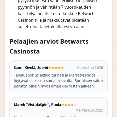
pysyvä itse-esto vaatii erillisen kirjallisen
pyynnön ja vähintään 7 vuorokauden
käsittelyajan; itse-esto koskee Betwarts
Casinon tiliä ja maksutavat pidetään
suljettuina talletuksilta eston ajan.
Pelaajien arviot Betwarts
Casinosta
Sanni Kivelä, Suomi
★★★★★
Maaliskuu 2026
Talletusbonus aktivoitui heti ja kierrätysehdot
löytyivät selkeästi samalta sivulta. Bonuksen saldo
päivittyi oikein myös ilmaiskierrosten jälkeen.
Marek “VistulaSpin”, Puola
★★★★☆
Marraskuu 2025