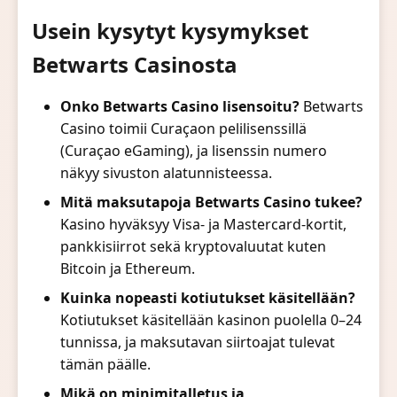
Usein kysytyt kysymykset
Betwarts Casinosta
Onko Betwarts Casino lisensoitu?
Betwarts
Casino toimii Curaçaon pelilisenssillä
(Curaçao eGaming), ja lisenssin numero
näkyy sivuston alatunnisteessa.
Mitä maksutapoja Betwarts Casino tukee?
Kasino hyväksyy Visa- ja Mastercard-kortit,
pankkisiirrot sekä kryptovaluutat kuten
Bitcoin ja Ethereum.
Kuinka nopeasti kotiutukset käsitellään?
Kotiutukset käsitellään kasinon puolella 0–24
tunnissa, ja maksutavan siirtoajat tulevat
tämän päälle.
Mikä on minimitalletus ja