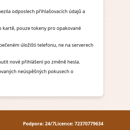
mezila odposlech přihlašovacích údajů a
e o kartě, pouze tokeny pro opakované
pečeném úložišti telefonu, ne na serverech
utit nové přihlášení po změně hesla.
akovaných neúspěšných pokusech o
Podpora: 24/7
Licence: 72370779634