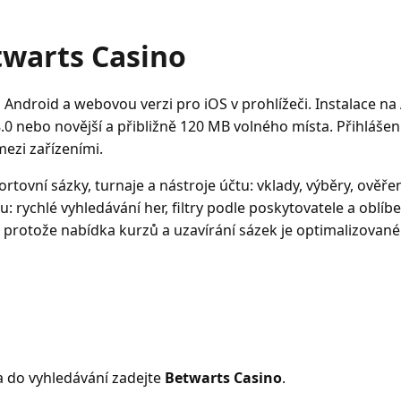
twarts Casino
o Android a webovou verzi pro iOS v prohlížeči. Instalace 
.0 nebo novější a přibližně 120 MB volného místa. Přihlášení
mezi zařízeními.
ortovní sázky, turnaje a nástroje účtu: vklady, výběry, ověřen
nu: rychlé vyhledávání her, filtry podle poskytovatele a oblí
e, protože nabídka kurzů a uzavírání sázek je optimalizovan
a do vyhledávání zadejte
Betwarts Casino
.