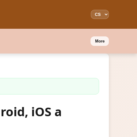
More
roid, iOS a