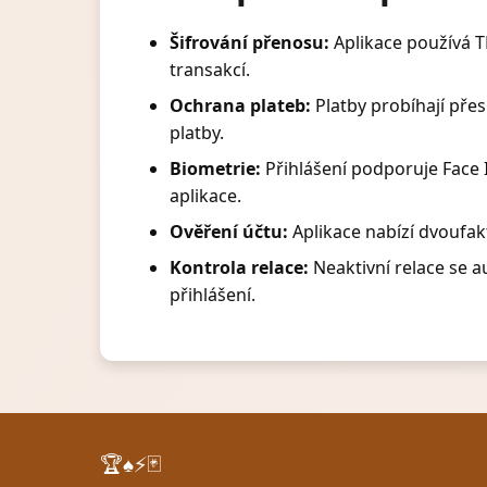
Šifrování přenosu:
Aplikace používá T
transakcí.
Ochrana plateb:
Platby probíhají pře
platby.
Biometrie:
Přihlášení podporuje Face 
aplikace.
Ověření účtu:
Aplikace nabízí dvoufak
Kontrola relace:
Neaktivní relace se 
přihlášení.
🏆
♠️
⚡
🃏